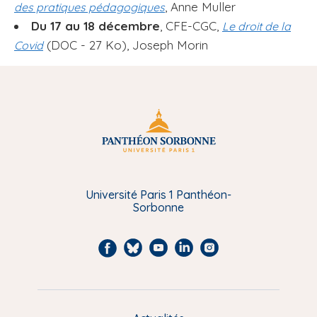
, Anne Muller
des pratiques pédagogiques
Du 17 au 18 décembre
, CFE-CGC,
Le droit de la
(DOC - 27 Ko), Joseph Morin
Covid
Université Paris 1 Panthéon-
Sorbonne
F
B
Y
L
I
a
l
o
i
n
c
u
u
n
s
e
e
t
k
t