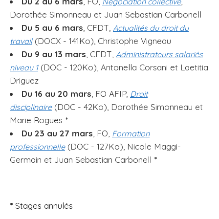
Du 2 au 6 mars
, FO,
,
Négociation collective
i
Dorothée Simonneau et Juan Sebastian Carbonell
p
Du 5 au 6 mars
,
CFDT
,
Actualités du droit du
a
(DOCX - 141Ko), Christophe Vigneau
travail
l
Du 9 au 13 mars
, CFDT,
Administrateurs salariés
(DOC - 120Ko), Antonella Corsani et Laetitia
niveau 1
Driguez
Du 16 au 20 mars
,
FO AFIP
,
Droit
(DOC - 42Ko), Dorothée Simonneau et
disciplinaire
Marie Rogues
*
Du 23 au 27 mars
, FO,
Formation
(DOC - 127Ko), Nicole Maggi-
professionnelle
Germain et Juan Sebastian Carbonell
*
*
Stages annulés