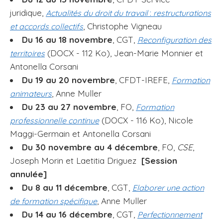
juridique,
Actualités du droit du travail
:
restructurations
, Christophe Vigneau
et accords collectifs
Du 16 au 18 novembre
, CGT,
Reconfiguration des
(DOCX - 112 Ko), Jean-Marie Monnier et
territoires
Antonella Corsani
Du 19 au 20 novembre
, CFDT-IREFE,
Formation
, Anne Muller
animateurs
Du 23 au 27 novembre
, FO,
Formation
(DOCX - 116 Ko), Nicole
professionnelle continu
e
Maggi-Germain et Antonella Corsani
Du 30 novembre au 4 décembre
, FO,
CSE
,
Joseph Morin et Laetitia Driguez
[Session
annulée]
Du 8 au 11 décembre
, CGT,
Elaborer une action
, Anne Muller
de formation spécifique
Du 14 au 16 décembre
, CGT,
Perfectionnement