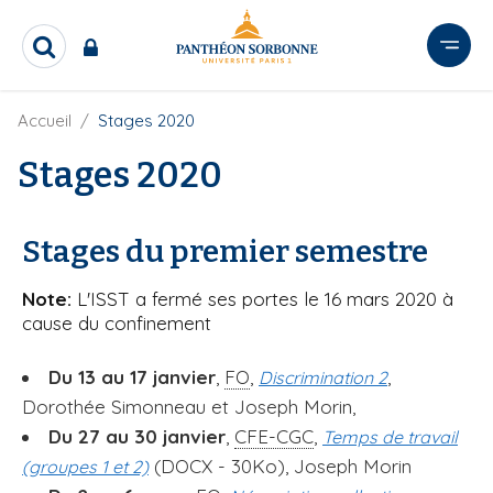
A
l
R
l
e
e
c
r
F
Accueil
Stages 2020
h
i
e
a
l
Stages 2020
r
u
d
c
c
'
h
o
A
e
Stages du premier semestre
r
n
r
i
t
a
Note:
L'ISST a fermé ses portes le 16 mars 2020 à
e
n
cause du confinement
e
n
u
Du 13 au 17 janvier
,
FO
,
,
Discrimination 2
p
Dorothée Simonneau et Joseph Morin,
r
i
Du 27 au 30 janvier
,
CFE-CGC
,
Temps de travail
n
(DOCX - 30Ko), Joseph Morin
(groupes 1 et 2)
c