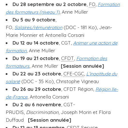
Du 28 septembre au 2 octobre
,
FO
,
Formation
, Anne Muller
des formateurs (niveau 1)
Du 5 au 9 octobre
,
FO,
(DOC - 181 Ko), Jean-
Salaires/rémunération
Marie Monnier et Antonella Corsani
Du 12 au 14 octobre
, CGT,
Animer une action de
, Anne Muller
formation
Du 19 au 21 octobre
,
CFDT
,
Formation des
, Anne Muller
[Session annulée]
formateurs
Du 22 au 23 octobre
,
CFE-CGC
,
L’inaptitude du
(DOC - 35 Ko), Christophe Vigneau
salarié
Du 26 au 29 octobre
, CFDT Région,
Région Ile-
, Antonella Corsani
de-France
Du 2 au 6 novembre
, CGT-
PRUDIS,
Discrimination
, Joseph Morin et Flora
Duffaud
[Session annulée]
Du 12 au 13 novembre
, CFDT Service